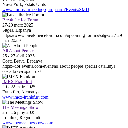
Nova York, Estats Units
www.northstarmeetingsgroup.com/Events/SMU
Break the Ice Forum
27-29 març 2025
Sitges, Espanya
https://www.breaktheiceforum.com/upcoming-forums/sitges-27-29-
mar-2025/
All About People
25 - 27 abril 2025
Costa Brava, Espanya
https://dbf-events.com/event/all-about-people-special-catalunya-
costa-brava-spain-uk/
IMEX Frankfurt
20 - 22 maig 2025
Frankfurt, Alemanya
www.imex-frankfurt.com
The Meetings Show
25 – 26 juny 2025
Londres, Regne Unit
www.themeetingsshow.com