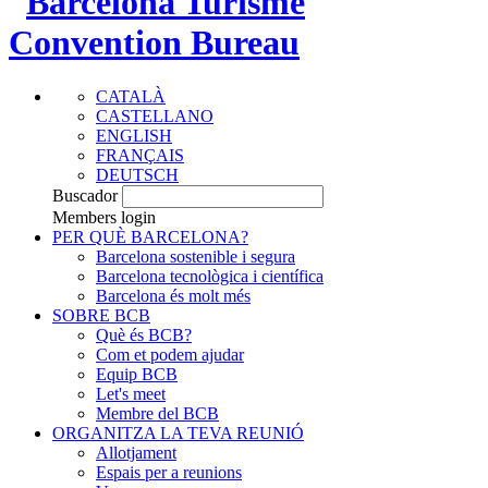
CATALÀ
CASTELLANO
ENGLISH
FRANÇAIS
DEUTSCH
Buscador
Members login
PER QUÈ BARCELONA?
Barcelona sostenible i segura
Barcelona tecnològica i científica
Barcelona és molt més
SOBRE BCB
Què és BCB?
Com et podem ajudar
Equip BCB
Let's meet
Membre del BCB
ORGANITZA LA TEVA REUNIÓ
Allotjament
Espais per a reunions