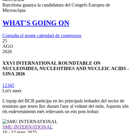
Barcelona guanya la candidatura del Congrés Europeu de
Microscòpia
WHAT'S GOING ON
Consulta el nostre calendari de congressos
25
3
AGO
2026
2
XXVI INTERNATIONAL ROUNDTABLE ON
NUCLEOSIDES, NUCLEOTIDES AND NUCLEIC ACIDS -
S3NA 2026
1
2
3
4
5
Let's meet
L'equip del BCB participa en les principals trobades del sector de
reunions que tenen lloc durant l'any al voltant del món. Aquests són
els esdeveniments més rellevants on ens pots trobar:
SMU INTERNATIONAL
10 - 12 març 2025