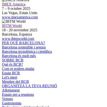
IMEX America
7 – 9 octubre 2025
Las Vegas, Estats Units
www.imexamerica.com
IBTM World
18 - 20 novembre 2025
Barcelona, Espanya
www.ibtmworld.com
PER QUÈ BARCELONA?
Barcelona sostenible i segura
Barcelona tecnològica i científica
Barcelona és molt més
SOBRE BCB
Què és BCB?
Com et podem ajudar
Equip BCB
Let's meet
Membre del BCB
ORGANITZA LA TEVA REUNIÓ
Allotjament
Espais per a reunions
Venues
Gastronomia